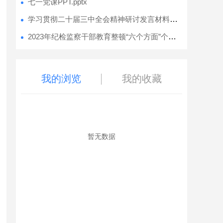
七一党课PPT.pptx
学习贯彻二十届三中全会精神研讨发言材料汇编（7篇）.docx
2023年纪检监察干部教育整顿“六个方面”个人检视剖析报告.docx
我的浏览
我的收藏
暂无数据