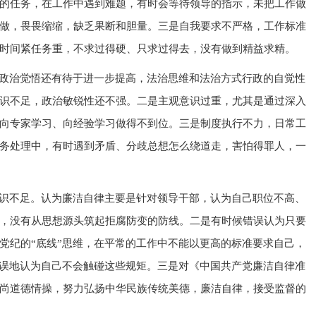
的任务，在工作中遇到难题，有时会等待领导的指示，未把工作做
做，畏畏缩缩，缺乏果断和胆量。三是自我要求不严格，工作标准
时间紧任务重，不求过得硬、只求过得去，没有做到精益求精。
政治觉悟还有待于进一步提高，法治思维和法治方式行政的自觉性
识不足，政治敏锐性还不强。二是主观意识过重，尤其是通过深入
向专家学习、向经验学习做得不到位。三是制度执行不力，日常工
务处理中，有时遇到矛盾、分歧总想怎么绕道走，害怕得罪人，一
识不足。认为廉洁自律主要是针对领导干部，认为自己职位不高、
，没有从思想源头筑起拒腐防变的防线。二是有时候错误认为只要
党纪的“底线”思维，在平常的工作中不能以更高的标准要求自己，
错误地认为自己不会触碰这些规矩。三是对《中国共产党廉洁自律准
尚道德情操，努力弘扬中华民族传统美德，廉洁自律，接受监督的