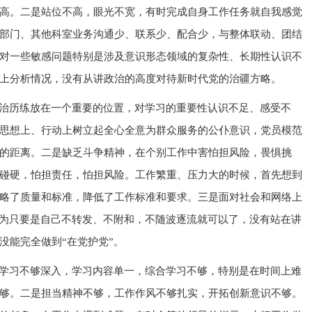
高。二是站位不高，眼光不宽，有时完成自身工作任务就自我感觉
部门、其他科室业务沟通少、联系少、配合少，与整体联动、团结
对一些敏感问题特别是涉及意识形态领域的复杂性、长期性认识不
上分析情况，没有从讲政治的高度对待新时代党的治疆方略。
治历练放在一个重要的位置，对学习的重要性认识不足、感受不
思想上、行动上树立起全心全意为群众服务的公仆意识，党员模范
的距离。二是缺乏斗争精神，在个别工作中害怕担风险，畏惧挑
碰硬，怕担责任，怕担风险。工作繁重、压力大的时候，首先想到
略了质量和标准，降低了工作标准和要求。三是面对社会和网络上
认为只要是自己不转发、不附和，不随波逐流就可以了，没有站在讲
没能完全做到“在党护党”。
学习不够深入，学习内容单一，综合学习不够，特别是在时间上难
够。二是担当精神不够，工作作风不够扎实，开拓创新意识不够。