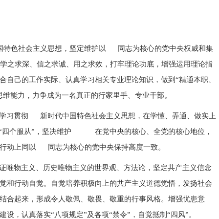
国特色社会主义思想，坚定维护以 同志为核心的党中央权威和集
到学之求深、信之求诚、用之求效，打牢理论功底，增强运用理论指
合自己的工作实际、认真学习相关专业理论知识，做到“精通本职、
思维能力，力争成为一名真正的行家里手、专业干部。
持学习贯彻 新时代中国特色社会主义思想，在学懂、弄通、做实上
做到“四个服从”，坚决维护 在党中央的核心、全党的核心地位，
上行动上同以 同志为核心的党中央保持高度一致。
证唯物主义、历史唯物主义的世界观、方法论，坚定共产主义信念
觉和行动自觉。自觉培养积极向上的共产主义道德觉悟，发扬社会
结合起来，形成令人敬佩、敬畏、敬重的行事风格。增强忧患意
设，认真落实“八项规定”及各项“禁令”，自觉抵制“四风”。