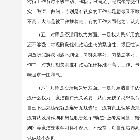
对待工作有时不够主动、积极，只满足于完成领导交付
实、做深、做细，特别是有很多的工作都是想做又不敢
不高，大都是被工作推着走，有的工作大而化之，认为
（五）对照是否滥用权力方面。
一是权为民所用的
还不够强，对现阶段优化政治生态的紧迫性、艰巨性认
调查研究解决问题不到位，向群众学习、向基层学习、
作中，对执行相关制度和政治纪律标准不高，工作、事
味追求一团和气。
（六）对照是否清廉失守方面。
一是对廉洁自律认
没什么权力，廉洁自律无关紧要，从而无视了思想教育
自己不违规违纪就是遵守党规党纪，没有真正理解党规
没有从以身作则和岗位职责这个“轨道”上考虑问题，
则》等廉洁要求学习得不深入、不经常，对自觉培养高
认识还不深刻。