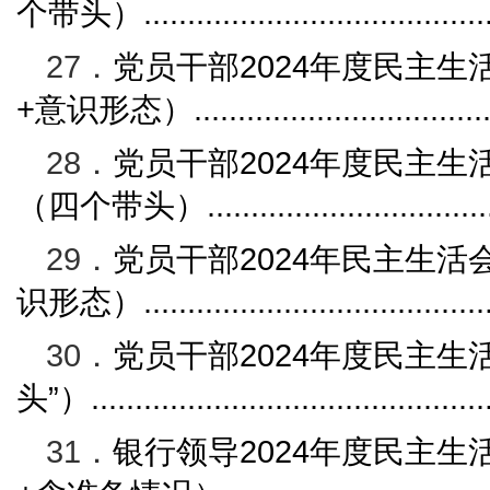
个带头）
......................................
27．
党员干部
2024
年度民主生
+
意识形态）
.................................
28．
党员干部
2024
年度民主生
（四个带头）
...............................
29．
党员干部
2024
年民主生活
识形态）
......................................
30．
党员干部
2024
年度民主生
头
”
）
............................................
31．
银行
领导
2024
年度民主生