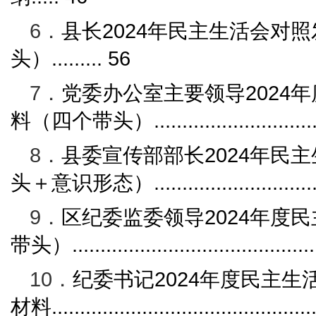
6．
县长
2024
年民主生活会对照
头）
.........
56
7．
党委
办公室
主要领导
2024
年
料（四个带头）
............................
8．
县委宣传部部长
2024
年民主
头＋
意识形态
）
............................
9．
区
纪委监委
领导
2024
年度民
带头）
..........................................
10．
纪委书记
2024
年度民主生
材料
..............................................