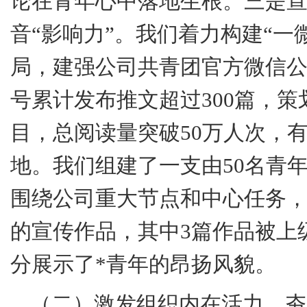
论在青年心中落地生根。
三是
音“影响力”。我们着力构建“一
局，建强公司共青团官方微信
号累计发布推文超过
300
篇，策
目，总阅读量突破
50
万人次，
地。我们组建了一支由
50
名青
围绕公司重大节点和中心任务
的宣传作品，其中
3
篇作品被上
分展示了
*
青年的昂扬风貌。
（二）激发组织内在活力，夯